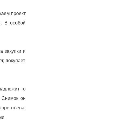
каем проект
. В особой
а закупки и
, покупает,
надлежит то
. Снимок он
врентьева,
ми.