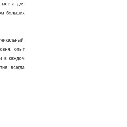
 места для
ом больших
уникальный,
овня, опыт
ки в каждом
тия, всегда