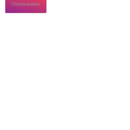
Отказываюсь
Потребителю
Потребителю
еса
Территория обслуживания сетевой
организации
иалы
Коммерческий учет
осы
Технологическое присоединение