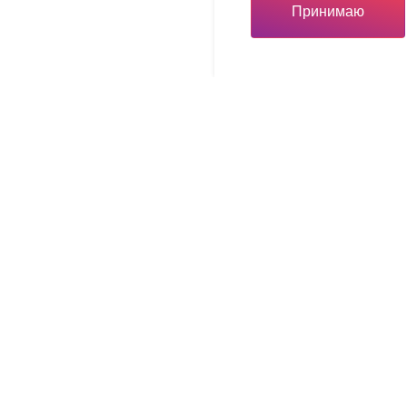
Принимаю
Инвестору
Инвестору
вная карта
Льготы для вашего бизн
ый тур
Презентационные матер
щая компания
Часто задаваемые вопр
тр
Путь инвестора