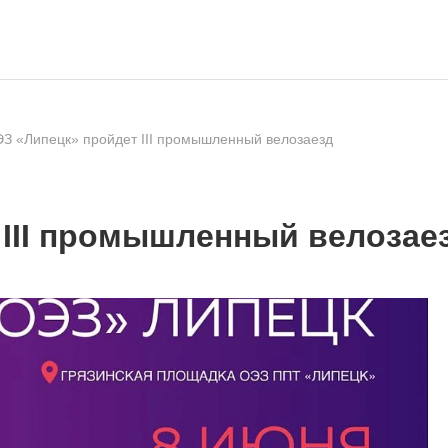
З «Липецк» пройдет III промышленный велозаезд
 III промышленный велозае