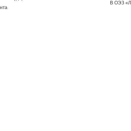
В ОЭЗ «Л
нта