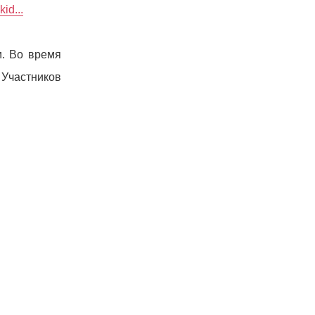
id...
и. Во время
Участников