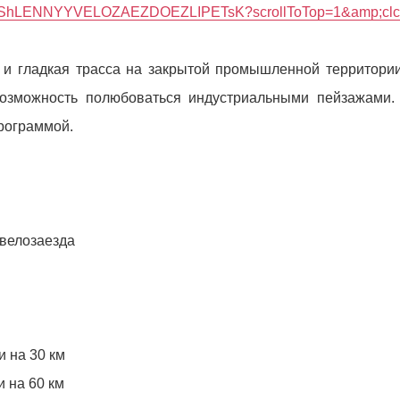
PROMYShLENNYYVELOZAEZDOEZLIPETsK?scrollToTop=1&amp;clck
 и гладкая трасса на закрытой промышленной территори
возможность полюбоваться индустриальными пейзажами. 
программой.
 велозаезда
и на 30 км
 на 60 км