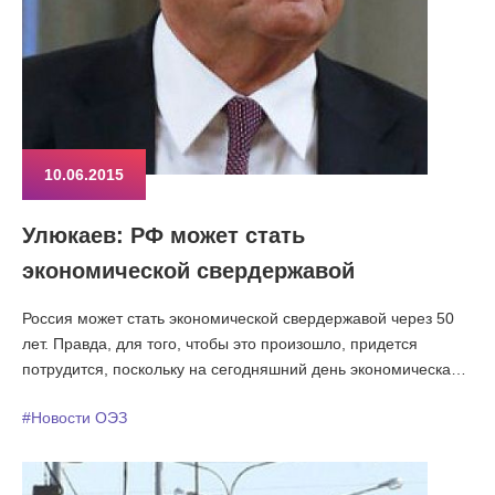
10.06.2015
Улюкаев: РФ может стать
экономической свердержавой
Россия может стать экономической свердержавой через 50
лет. Правда, для того, чтобы это произошло, придется
потрудится, поскольку на сегодняшний день экономическая
ситуация в стране не очень стабильная. Об этом сказал
#Новости ОЭЗ
министр экономического развития России Алексей Улюкаев в
интервью BBC.