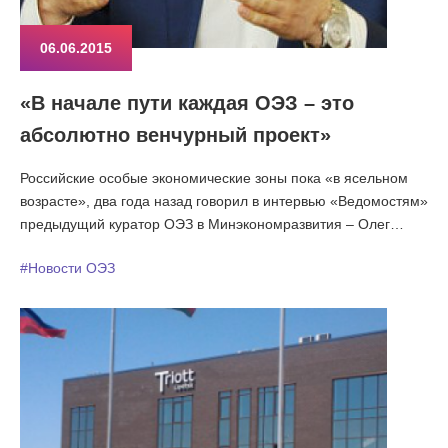
06.06.2015
«В начале пути каждая ОЭЗ – это
абсолютно венчурный проект»
Российские особые экономические зоны пока «в ясельном
возрасте», два года назад говорил в интервью «Ведомостям»
предыдущий куратор ОЭЗ в Минэкономразвития – Олег
Савельев. Сейчас Савельев, возглавивший Министерство
#Новости ОЭЗ
Крыма, работает над созданием зоны с особыми условиями,
которая покроет весь полуостров. А классические ОЭЗ,
которые по-прежнему на детской стадии развития, с ноября
прошлого года взращивает Александр Цыбульский. Интерес
к ОЭЗ не угасает, радуется он: новые инвесторы
регистрируются, несмотря на кризис и санкции, регионы
шлют заявки, а правительство с конца прошлого года
согласилось создать две новые зоны.