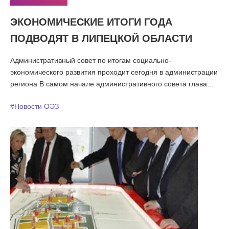
ЭКОНОМИЧЕСКИЕ ИТОГИ ГОДА
ПОДВОДЯТ В ЛИПЕЦКОЙ ОБЛАСТИ
Административный совет по итогам социально-
экономического развития проходит сегодня в администрации
региона В самом начале административного совета глава
региона Олег Королев представил участникам заседания
#Новости ОЭЗ
сотрудников областной администрации, получивших новые
назначения. Так, Юрий Таран стал заместителем главы
администрации области и будет курировать сферы
образования, спорта и туризма. До него эти отрасли
находились в ведении Людмилы Кураковой.