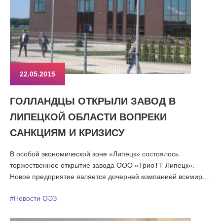
22.05.2015
ГОЛЛАНДЦЫ ОТКРЫЛИ ЗАВОД В
ЛИПЕЦКОЙ ОБЛАСТИ ВОПРЕКИ
САНКЦИЯМ И КРИЗИСУ
В особой экономической зоне «Липецк» состоялось
торжественное открытие завода ООО «ТриоТТ Липецк».
Новое предприятие является дочерней компанией всемирно
известного голландского производителя
#Новости ОЭЗ
зерноперерабатывающего оборудования – холдинга TRIOTT
B.V.