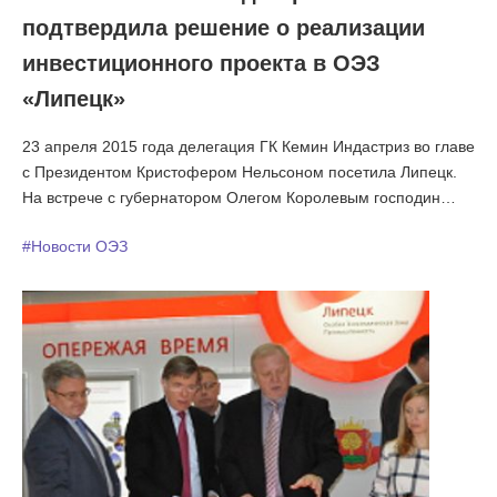
подтвердила решение о реализации
инвестиционного проекта в ОЭЗ
«Липецк»
23 апреля 2015 года делегация ГК Кемин Индастриз во главе
с Президентом Кристофером Нельсоном посетила Липецк.
На встрече с губернатором Олегом Королевым господин
Нельсон подтвердил решение о реализации своего
#Новости ОЭЗ
инвестиционного проекта в липецкой экономзоне. Почетные
гости посетили ОЭЗ «Липецк» и подписали учредительные
документы ООО «Кемин Индастриз (Липецк)». Затем,
делегация побывали на земельном участке будущего завода
в экономзоне и подняла флаг нового предприятия.